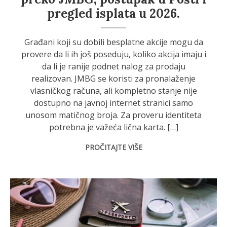
pregled isplata u 2026.
Građani koji su dobili besplatne akcije mogu da
provere da li ih još poseduju, koliko akcija imaju i
da li je ranije podnet nalog za prodaju
realizovan. JMBG se koristi za pronalaženje
vlasničkog računa, ali kompletno stanje nije
dostupno na javnoj internet stranici samo
unosom matičnog broja. Za proveru identiteta
potrebna je važeća lična karta. […]
PROČITAJTE VIŠE