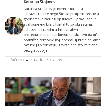
Katarina Stojanov
Katarina Stojanov je novinar na sajtu
Obrazac.rs. Pre nego što se priključila redakciji,
godinama je radila u opštinskoj upravi, gde je
svakodnevno bila u kontaktu sa obrascima,
zahtevima i raznim administrativnim
procedurama. Danas koristi to iskustvo da piše
praktične tekstove koji pomažu ljudima da lakše
razumeju birokratiju i završe ono što im treba
bez glavobolje.
Početna
Katarina Stojanov