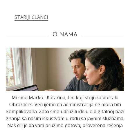
Kretanje
STARIJI ČLANCI
članaka
O NAMA
Mi smo Marko i Katarina, tim koji stoji iza portala
Obrazac.rs. Verujemo da administracija ne mora biti
komplikovana. Zato smo udružili ideju o digitalnoj bazi
znanja sa našim iskustvom u radu sa javnim službama.
Naš cilj je da vam pružimo gotova, proverena rešenja