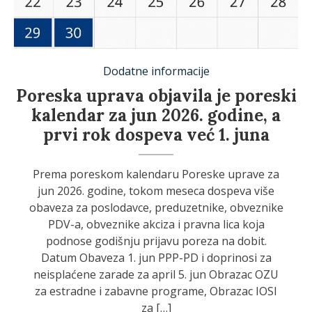
Dodatne informacije
Poreska uprava objavila je poreski
kalendar za jun 2026. godine, a
prvi rok dospeva već 1. juna
Prema poreskom kalendaru Poreske uprave za
jun 2026. godine, tokom meseca dospeva više
obaveza za poslodavce, preduzetnike, obveznike
PDV-a, obveznike akciza i pravna lica koja
podnose godišnju prijavu poreza na dobit.
Datum Obaveza 1. jun PPP-PD i doprinosi za
neisplaćene zarade za april 5. jun Obrazac OZU
za estradne i zabavne programe, Obrazac IOSI
za […]