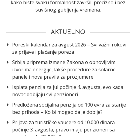
kako biste svaku formalnost završili precizno i bez
suvišnog gubljenja vremena.
AKTUELNO
Poreski kalendar za avgust 2026 – Svi važni rokovi
za prijave i plaćanje poreza
Srbija priprema izmene Zakona o obnovljivim
izvorima energije, lakše procedure za solarne
panele i nova pravila za prozjumere
Isplata penzija za jul počinje 4. avgusta, evo kada
novac dobijaju svi penzioneri
Predložena socijalna penzija od 100 evra za starije
bez prihoda – Ko bi mogao da je dobije?
Prijava za turističke vaučere od 10.000 dinara
počinje 3. avgusta, pravo imaju penzioneri sa