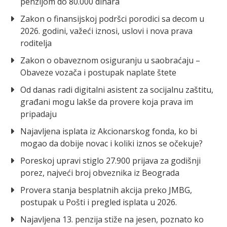
penzijom do 80.000 dinara
Zakon o finansijskoj podršci porodici sa decom u
2026. godini, važeći iznosi, uslovi i nova prava
roditelja
Zakon o obaveznom osiguranju u saobraćaju –
Obaveze vozača i postupak naplate štete
Od danas radi digitalni asistent za socijalnu zaštitu,
građani mogu lakše da provere koja prava im
pripadaju
Najavljena isplata iz Akcionarskog fonda, ko bi
mogao da dobije novac i koliki iznos se očekuje?
Poreskoj upravi stiglo 27.900 prijava za godišnji
porez, najveći broj obveznika iz Beograda
Provera stanja besplatnih akcija preko JMBG,
postupak u Pošti i pregled isplata u 2026.
Najavljena 13. penzija stiže na jesen, poznato ko