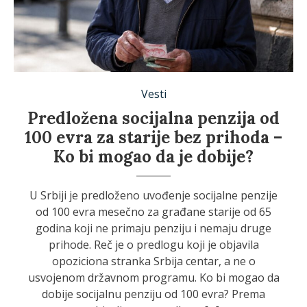
Vesti
Predložena socijalna penzija od
100 evra za starije bez prihoda –
Ko bi mogao da je dobije?
U Srbiji je predloženo uvođenje socijalne penzije
od 100 evra mesečno za građane starije od 65
godina koji ne primaju penziju i nemaju druge
prihode. Reč je o predlogu koji je objavila
opoziciona stranka Srbija centar, a ne o
usvojenom državnom programu. Ko bi mogao da
dobije socijalnu penziju od 100 evra? Prema