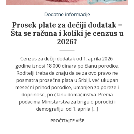
Dodatne informacije
Prosek plate za dečiji dodatak –
Šta se računa i koliki je cenzus u
2026?
Cenzus za dečiji dodatak od 1. aprila 2026.
godine iznosi 18.000 dinara po članu porodice.
Roditelji treba da znaju da se za ovo pravo ne
posmatra prosečna plata u Srbiji, već ukupan
mesečni prihod porodice, umanjen za poreze i
doprinose, po članu domaćinstva. Prema
podacima Ministarstva za brigu o porodici i
demografiju, od 1. aprila […]
PROČITAJTE VIŠE