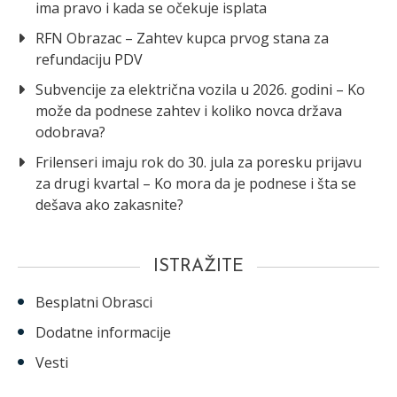
ima pravo i kada se očekuje isplata
RFN Obrazac – Zahtev kupca prvog stana za
refundaciju PDV
Subvencije za električna vozila u 2026. godini – Ko
može da podnese zahtev i koliko novca država
odobrava?
Frilenseri imaju rok do 30. jula za poresku prijavu
za drugi kvartal – Ko mora da je podnese i šta se
dešava ako zakasnite?
ISTRAŽITE
Besplatni Obrasci
Dodatne informacije
Vesti