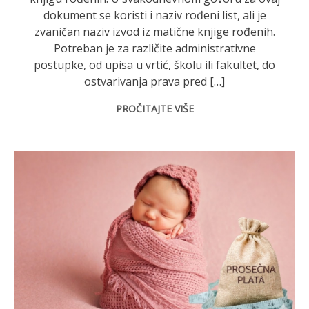
dokument se koristi i naziv rođeni list, ali je
zvaničan naziv izvod iz matične knjige rođenih.
Potreban je za različite administrativne
postupke, od upisa u vrtić, školu ili fakultet, do
ostvarivanja prava pred […]
PROČITAJTE VIŠE