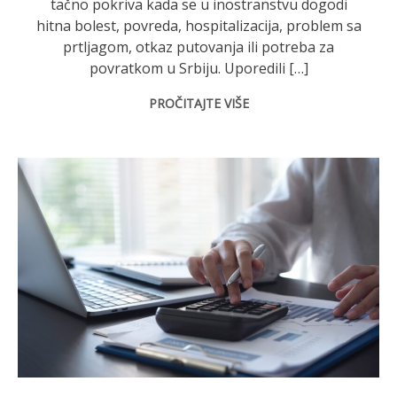
tačno pokriva kada se u inostranstvu dogodi
hitna bolest, povreda, hospitalizacija, problem sa
prtljagom, otkaz putovanja ili potreba za
povratkom u Srbiju. Uporedili […]
PROČITAJTE VIŠE
shutterstock.com/TippaPatt