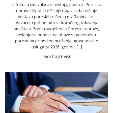
u fokusu izdavalaca smeštaja, pošto je Poreska
uprava Republike Srbije objavila da počinje
dostava poreskih rešenja građanima koji
ostvaruju prihod od kratkoročnog izdavanja
smeštaja. Prema saopštenju Poreske uprave,
rešenja se odnose na obavezu po osnovu
poreza na prihod od pružanja ugostiteljskih
usluga za 2026. godinu. […]
PROČITAJTE VIŠE