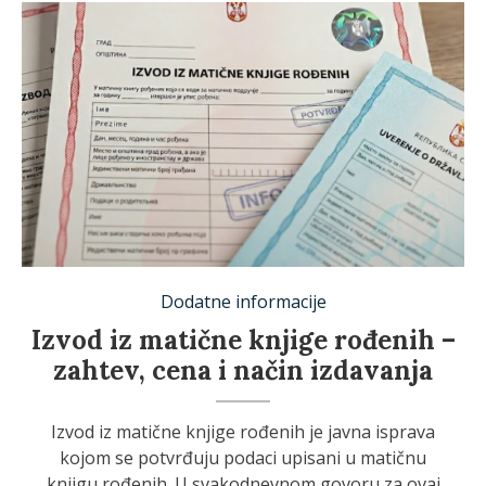
Dodatne informacije
Izvod iz matične knjige rođenih –
zahtev, cena i način izdavanja
Izvod iz matične knjige rođenih je javna isprava
kojom se potvrđuju podaci upisani u matičnu
knjigu rođenih. U svakodnevnom govoru za ovaj