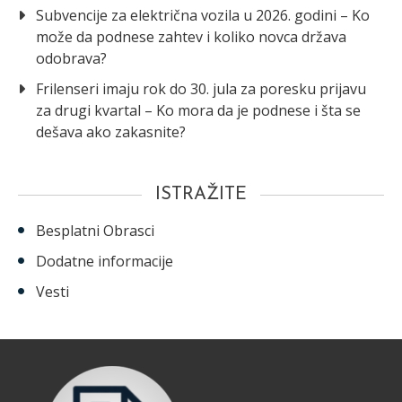
Subvencije za električna vozila u 2026. godini – Ko
može da podnese zahtev i koliko novca država
odobrava?
Frilenseri imaju rok do 30. jula za poresku prijavu
za drugi kvartal – Ko mora da je podnese i šta se
dešava ako zakasnite?
ISTRAŽITE
Besplatni Obrasci
Dodatne informacije
Vesti