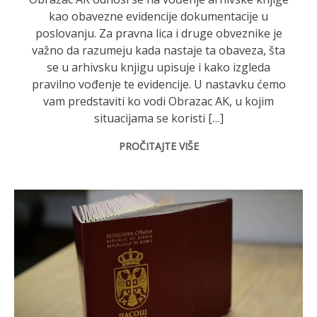
kao obavezne evidencije dokumentacije u
poslovanju. Za pravna lica i druge obveznike je
važno da razumeju kada nastaje ta obaveza, šta
se u arhivsku knjigu upisuje i kako izgleda
pravilno vođenje te evidencije. U nastavku ćemo
vam predstaviti ko vodi Obrazac AK, u kojim
situacijama se koristi […]
PROČITAJTE VIŠE