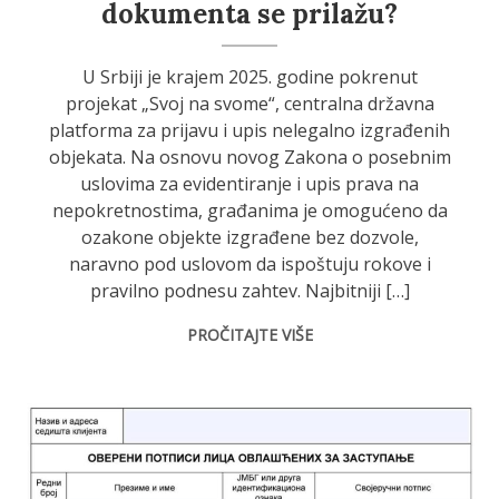
dokumenta se prilažu?
U Srbiji je krajem 2025. godine pokrenut
projekat „Svoj na svome“, centralna državna
platforma za prijavu i upis nelegalno izgrađenih
objekata. Na osnovu novog Zakona o posebnim
uslovima za evidentiranje i upis prava na
nepokretnostima, građanima je omogućeno da
ozakone objekte izgrađene bez dozvole,
naravno pod uslovom da ispoštuju rokove i
pravilno podnesu zahtev. Najbitniji […]
PROČITAJTE VIŠE