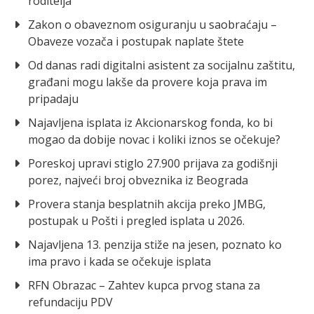
roditelja
Zakon o obaveznom osiguranju u saobraćaju –
Obaveze vozača i postupak naplate štete
Od danas radi digitalni asistent za socijalnu zaštitu,
građani mogu lakše da provere koja prava im
pripadaju
Najavljena isplata iz Akcionarskog fonda, ko bi
mogao da dobije novac i koliki iznos se očekuje?
Poreskoj upravi stiglo 27.900 prijava za godišnji
porez, najveći broj obveznika iz Beograda
Provera stanja besplatnih akcija preko JMBG,
postupak u Pošti i pregled isplata u 2026.
Najavljena 13. penzija stiže na jesen, poznato ko
ima pravo i kada se očekuje isplata
RFN Obrazac – Zahtev kupca prvog stana za
refundaciju PDV