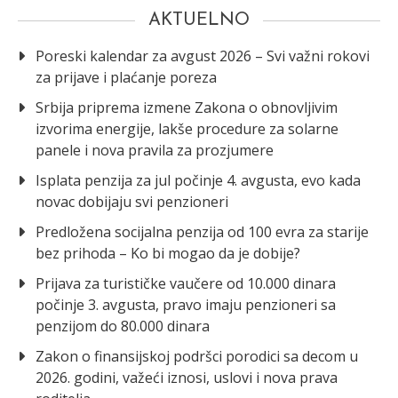
AKTUELNO
Poreski kalendar za avgust 2026 – Svi važni rokovi
za prijave i plaćanje poreza
Srbija priprema izmene Zakona o obnovljivim
izvorima energije, lakše procedure za solarne
panele i nova pravila za prozjumere
Isplata penzija za jul počinje 4. avgusta, evo kada
novac dobijaju svi penzioneri
Predložena socijalna penzija od 100 evra za starije
bez prihoda – Ko bi mogao da je dobije?
Prijava za turističke vaučere od 10.000 dinara
počinje 3. avgusta, pravo imaju penzioneri sa
penzijom do 80.000 dinara
Zakon o finansijskoj podršci porodici sa decom u
2026. godini, važeći iznosi, uslovi i nova prava