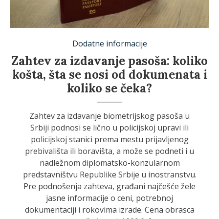
Dodatne informacije
Zahtev za izdavanje pasoša: koliko
košta, šta se nosi od dokumenata i
koliko se čeka?
Zahtev za izdavanje biometrijskog pasoša u
Srbiji podnosi se lično u policijskoj upravi ili
policijskoj stanici prema mestu prijavljenog
prebivališta ili boravišta, a može se podneti i u
nadležnom diplomatsko-konzularnom
predstavništvu Republike Srbije u inostranstvu.
Pre podnošenja zahteva, građani najčešće žele
jasne informacije o ceni, potrebnoj
dokumentaciji i rokovima izrade. Cena obrasca