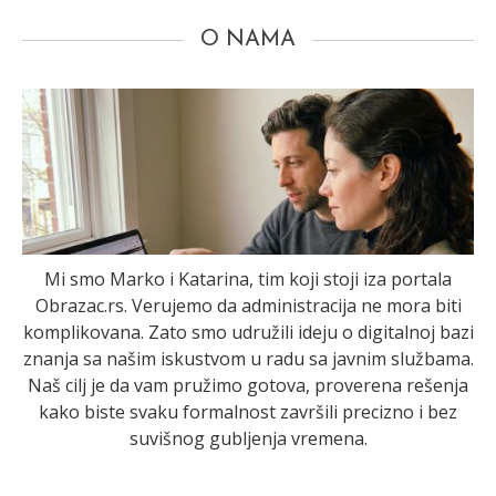
O NAMA
Mi smo Marko i Katarina, tim koji stoji iza portala
Obrazac.rs. Verujemo da administracija ne mora biti
komplikovana. Zato smo udružili ideju o digitalnoj bazi
znanja sa našim iskustvom u radu sa javnim službama.
Naš cilj je da vam pružimo gotova, proverena rešenja
kako biste svaku formalnost završili precizno i bez
suvišnog gubljenja vremena.