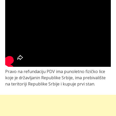
Pravo na refundaciju PDV ima punoletno fizičko lice
koje je državljanin Republike Srbije, ima prebivalište
na teritoriji Republike Srbije i kupuje prvi stan.