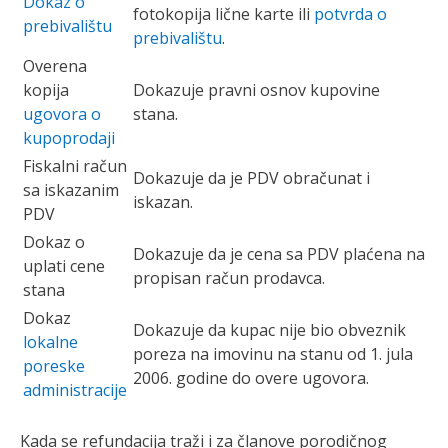
Dokaz o
fotokopija lične karte ili
potvrda o
prebivalištu
prebivalištu
.
Overena
kopija
Dokazuje pravni osnov kupovine
ugovora o
stana.
kupoprodaji
Fiskalni račun
Dokazuje da je PDV obračunat i
sa iskazanim
iskazan.
PDV
Dokaz o
Dokazuje da je cena sa PDV plaćena na
uplati cene
propisan račun prodavca.
stana
Dokaz
Dokazuje da kupac nije bio obveznik
lokalne
poreza na imovinu na stanu od 1. jula
poreske
2006. godine do overe ugovora.
administracije
Kada se refundacija traži i za članove porodičnog