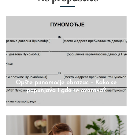
Opšte punomoćje obrazac – Kako se
popunjava i gde se overava?