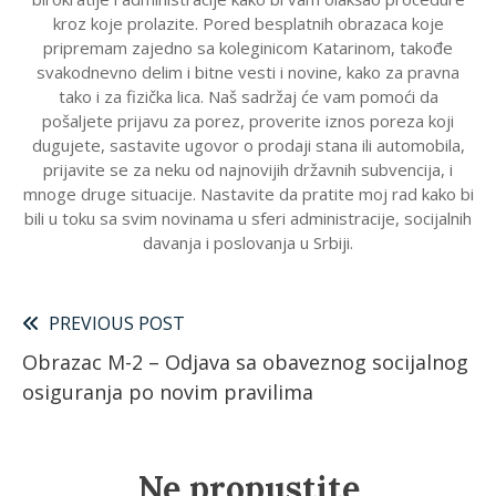
kroz koje prolazite. Pored besplatnih obrazaca koje
pripremam zajedno sa koleginicom Katarinom, takođe
svakodnevno delim i bitne vesti i novine, kako za pravna
tako i za fizička lica. Naš sadržaj će vam pomoći da
pošaljete prijavu za porez, proverite iznos poreza koji
dugujete, sastavite ugovor o prodaji stana ili automobila,
prijavite se za neku od najnovijih državnih subvencija, i
mnoge druge situacije. Nastavite da pratite moj rad kako bi
bili u toku sa svim novinama u sferi administracije, socijalnih
davanja i poslovanja u Srbiji.
Pročitajte
PREVIOUS POST
Obrazac M-2 – Odjava sa obaveznog socijalnog
više
osiguranja po novim pravilima
članaka
Ne propustite