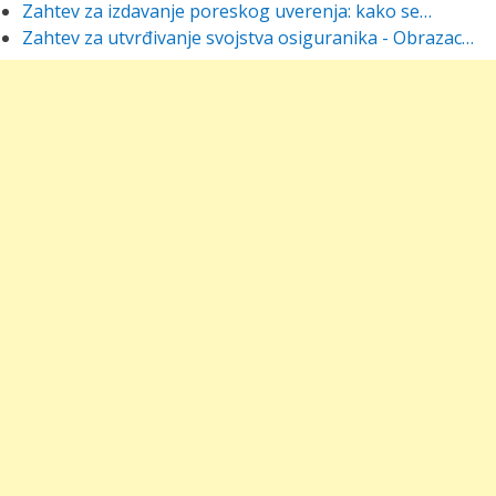
Zahtev za izdavanje poreskog uverenja: kako se…
Zahtev za utvrđivanje svojstva osiguranika - Obrazac…