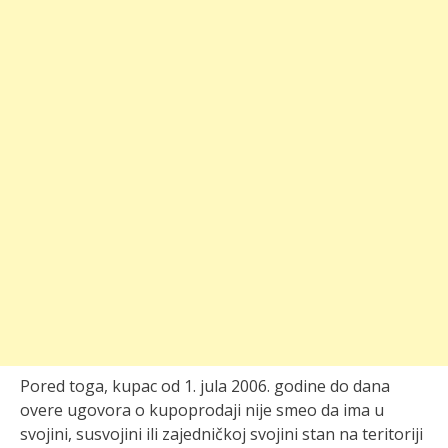
Pored toga, kupac od 1. jula 2006. godine do dana
overe ugovora o kupoprodaji nije smeo da ima u
svojini, susvojini ili zajedničkoj svojini stan na teritoriji