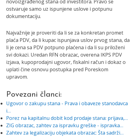
novoizgrađenog stana od investitora. Pravo se
ostvaruje samo uz ispunjene uslove i potpunu
dokumentaciju.
Najvažnije je proveriti da li se za konkretan promet
plaća PDV, da li kupac ispunjava uslov prvog stana, da
li je cena sa PDV potpuno plaćena i da li su priloženi
svi dokazi. Uredan RFN obrazac, overena IKPS PDV
izjava, kupoprodajni ugovor, fiskalni račun i dokaz o
uplati čine osnovu postupka pred Poreskom
upravom.
Povezani članci:
Ugovor o zakupu stana - Prava i obaveze stanodavca
i…
Porez na kapitalnu dobit kod prodaje stana: prijava,…
ZIG obrazac, zahtev za ispravku greške - ispravka…
Zahtev za legalizaciju objekata obrazac: Šta sadrži…