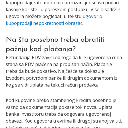
kupoprodaji zato mora biti precizan, jer se isti podaci
kasnije koriste i u poreskom postupku. Više o sadržini
ugovora možete pogledati u tekstu
ugovor o
kupoprodaji nepokretnosti obrazac
.
Na šta posebno treba obratiti
pažnju kod plaćanja?
Refundacija PDV zavisi od toga da li je ugovorena cena
stana sa PDV plaćena na propisan način. Plaćanje
treba da bude dokazivo. Najčešće se dokazuje
izvodom, potvrdom banke ili drugim dokumentom iz
kog se vidi uplata na tekući račun prodavca.
Kod kupovine preko stambenog kredita posebno je
važno da dokumentacija pokaže tok novca. Uplata
banke investitoru treba da odgovara ugovorenoj
obavezi. Kod ugovora u evrima ili drugoj stranoj valuti,
plaćanje se vrši u dinarima, a relevantni kurs i