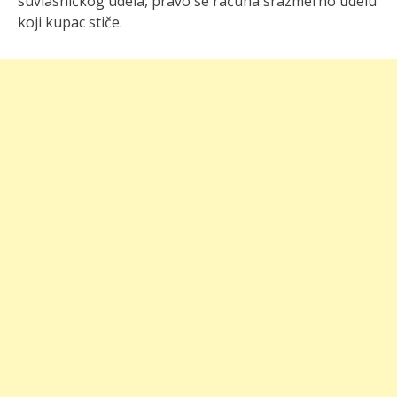
suvlasničkog udela, pravo se računa srazmerno udelu
koji kupac stiče.