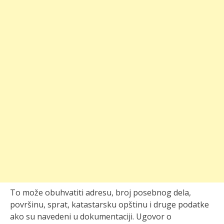
To može obuhvatiti adresu, broj posebnog dela,
površinu, sprat, katastarsku opštinu i druge podatke
ako su navedeni u dokumentaciji. Ugovor o