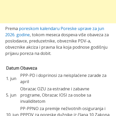
Prema
poreskom kalendaru Poreske uprave za jun
2026. godine
, tokom meseca dospeva više obaveza za
poslodavce, preduzetnike, obveznike PDV-a,
obveznike akciza i pravna lica koja podnose godišnju
prijavu poreza na dobit.
Datum
Obaveza
PPP-PD i doprinosi za neisplaćene zarade za
1. jun
april
Obrazac OZU za estradne i zabavne
5. jun
programe, Obrazac IOSI za osobe sa
invaliditetom
PP-PPNO za premije neživotnih osiguranja i
10. jun
PPPDV za poreske dužnike iz člana 10 Zakona