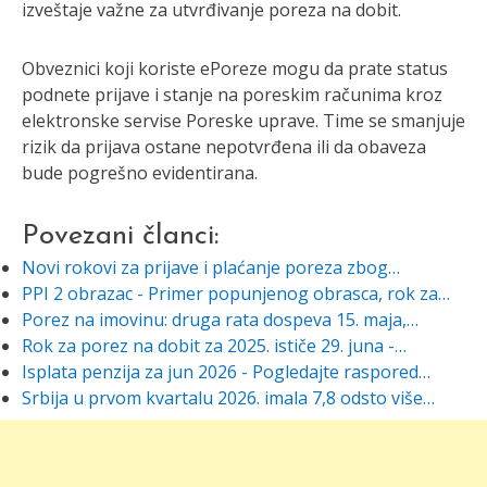
izveštaje važne za utvrđivanje poreza na dobit.
Obveznici koji koriste ePoreze mogu da prate status
podnete prijave i stanje na poreskim računima kroz
elektronske servise Poreske uprave. Time se smanjuje
rizik da prijava ostane nepotvrđena ili da obaveza
bude pogrešno evidentirana.
Povezani članci:
Novi rokovi za prijave i plaćanje poreza zbog…
PPI 2 obrazac - Primer popunjenog obrasca, rok za…
Porez na imovinu: druga rata dospeva 15. maja,…
Rok za porez na dobit za 2025. ističe 29. juna -…
Isplata penzija za jun 2026 - Pogledajte raspored…
Srbija u prvom kvartalu 2026. imala 7,8 odsto više…