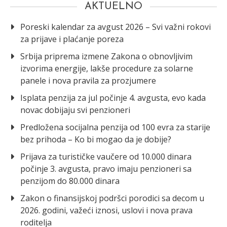
AKTUELNO
Poreski kalendar za avgust 2026 – Svi važni rokovi
za prijave i plaćanje poreza
Srbija priprema izmene Zakona o obnovljivim
izvorima energije, lakše procedure za solarne
panele i nova pravila za prozjumere
Isplata penzija za jul počinje 4. avgusta, evo kada
novac dobijaju svi penzioneri
Predložena socijalna penzija od 100 evra za starije
bez prihoda – Ko bi mogao da je dobije?
Prijava za turističke vaučere od 10.000 dinara
počinje 3. avgusta, pravo imaju penzioneri sa
penzijom do 80.000 dinara
Zakon o finansijskoj podršci porodici sa decom u
2026. godini, važeći iznosi, uslovi i nova prava
roditelja