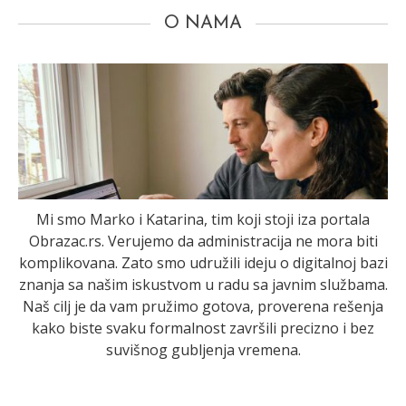
O NAMA
Mi smo Marko i Katarina, tim koji stoji iza portala
Obrazac.rs. Verujemo da administracija ne mora biti
komplikovana. Zato smo udružili ideju o digitalnoj bazi
znanja sa našim iskustvom u radu sa javnim službama.
Naš cilj je da vam pružimo gotova, proverena rešenja
kako biste svaku formalnost završili precizno i bez
suvišnog gubljenja vremena.