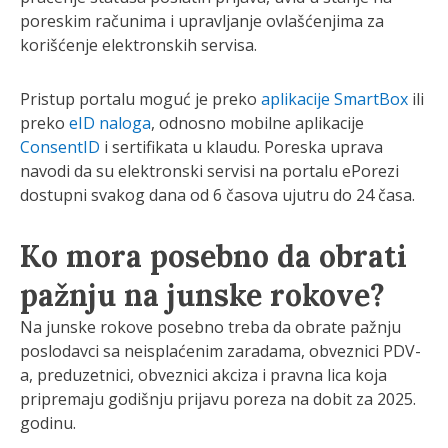
poreskim računima i upravljanje ovlašćenjima za
korišćenje elektronskih servisa.
Pristup portalu moguć je preko
aplikacije SmartBox
ili
preko
eID naloga
, odnosno mobilne aplikacije
ConsentID
i sertifikata u klaudu. Poreska uprava
navodi da su elektronski servisi na portalu ePorezi
dostupni svakog dana od 6 časova ujutru do 24 časa.
Ko mora posebno da obrati
pažnju na junske rokove?
Na junske rokove posebno treba da obrate pažnju
poslodavci sa neisplaćenim zaradama, obveznici PDV-
a, preduzetnici, obveznici akciza i pravna lica koja
pripremaju godišnju prijavu poreza na dobit za 2025.
godinu.