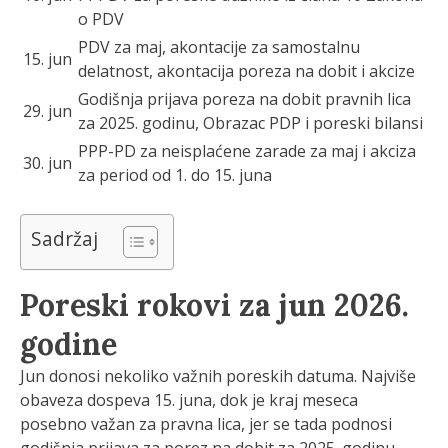
o PDV
PDV za maj, akontacije za samostalnu
15. jun
delatnost, akontacija poreza na dobit i akcize
Godišnja prijava poreza na dobit pravnih lica
29. jun
za 2025. godinu, Obrazac PDP i poreski bilansi
PPP-PD za neisplaćene zarade za maj i akciza
30. jun
za period od 1. do 15. juna
Sadržaj
Poreski rokovi za jun 2026.
godine
Jun donosi nekoliko važnih poreskih datuma. Najviše
obaveza dospeva 15. juna, dok je kraj meseca
posebno važan za pravna lica, jer se tada podnosi