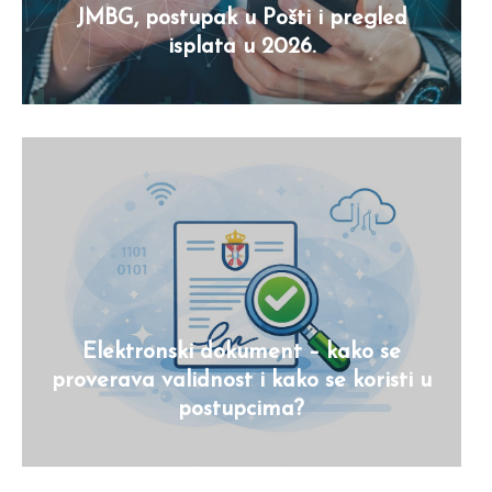
JMBG, postupak u Pošti i pregled
isplata u 2026.
Elektronski dokument – kako se
proverava validnost i kako se koristi u
postupcima?