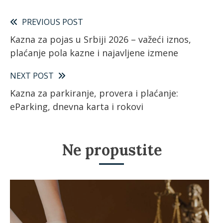
Pročitajte
PREVIOUS POST
Kazna za pojas u Srbiji 2026 – važeći iznos,
više
plaćanje pola kazne i najavljene izmene
članaka
NEXT POST
Kazna za parkiranje, provera i plaćanje:
eParking, dnevna karta i rokovi
Ne propustite