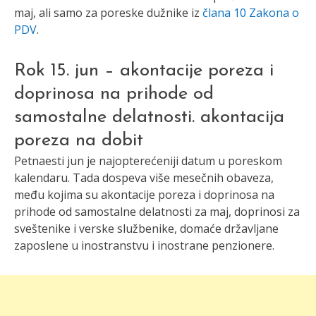
maj, ali samo za poreske dužnike iz
člana 10 Zakona o
PDV
.
Rok 15. jun – akontacije poreza i
doprinosa na prihode od
samostalne delatnosti. akontacija
poreza na dobit
Petnaesti jun je najopterećeniji datum u poreskom
kalendaru. Tada dospeva više mesečnih obaveza,
među kojima su akontacije poreza i doprinosa na
prihode od samostalne delatnosti za maj, doprinosi za
sveštenike i verske službenike, domaće državljane
zaposlene u inostranstvu i inostrane penzionere.