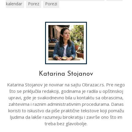
kalendar
Porez
Porezi
Katarina Stojanov
Katarina Stojanov je novinar na sajtu Obrazac.rs. Pre nego
što se priključila redakciji, godinama je radila u opštinskoj
upravi, gde je svakodnevno bila u kontaktu sa obrascima,
zahtevima i raznim administrativnim procedurama. Danas
koristi to iskustvo da piše praktične tekstove koji pomažu
ljudima da lakše razumeju birokratiju i završe ono što im
treba bez glavobolje.