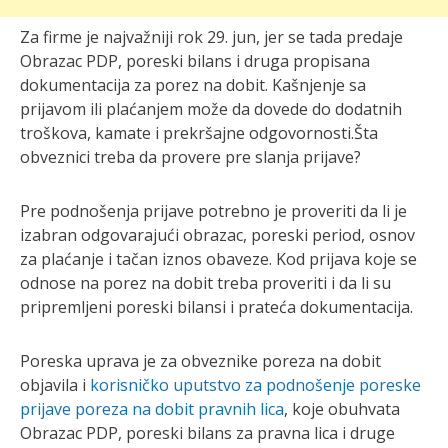
Za firme je najvažniji rok 29. jun, jer se tada predaje
Obrazac PDP, poreski bilans i druga propisana
dokumentacija za porez na dobit. Kašnjenje sa
prijavom ili plaćanjem može da dovede do dodatnih
troškova, kamate i prekršajne odgovornosti.
Šta
obveznici treba da provere pre slanja prijave?
Pre podnošenja prijave potrebno je proveriti da li je
izabran odgovarajući obrazac, poreski period, osnov
za plaćanje i tačan iznos obaveze. Kod prijava koje se
odnose na porez na dobit treba proveriti i da li su
pripremljeni poreski bilansi i prateća dokumentacija.
Poreska uprava je za obveznike poreza na dobit
objavila i
korisničko uputstvo za podnošenje poreske
prijave poreza na dobit pravnih lica
, koje obuhvata
Obrazac PDP, poreski bilans za pravna lica i druge