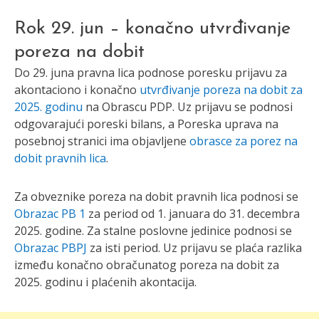
Rok 29. jun – konačno utvrđivanje
poreza na dobit
Do 29. juna pravna lica podnose poresku prijavu za
akontaciono i konačno
utvrđivanje poreza na dobit za
2025. godinu
na Obrascu PDP. Uz prijavu se podnosi
odgovarajući poreski bilans, a Poreska uprava na
posebnoj stranici ima objavljene
obrasce za porez na
dobit pravnih lica
.
Za obveznike poreza na dobit pravnih lica podnosi se
Obrazac PB 1
za period od 1. januara do 31. decembra
2025. godine. Za stalne poslovne jedinice podnosi se
Obrazac PBPJ
za isti period. Uz prijavu se plaća razlika
između konačno obračunatog poreza na dobit za
2025. godinu i plaćenih akontacija.