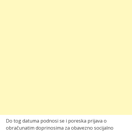
Do tog datuma podnosi se i poreska prijava o
obračunatim doprinosima za obavezno socijalno