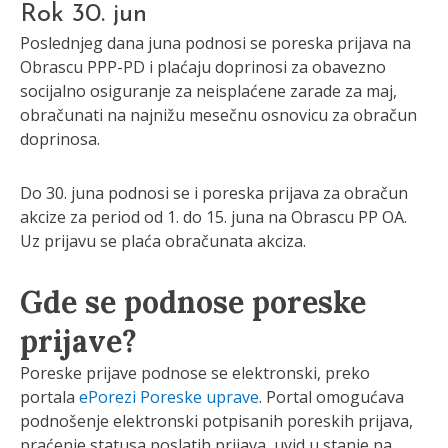
Rok 30. jun
Poslednjeg dana juna podnosi se poreska prijava na
Obrascu PPP-PD i plaćaju doprinosi za obavezno
socijalno osiguranje za neisplaćene zarade za maj,
obračunati na najnižu mesečnu osnovicu za obračun
doprinosa.
Do 30. juna podnosi se i poreska prijava za obračun
akcize za period od 1. do 15. juna na Obrascu PP OA.
Uz prijavu se plaća obračunata akciza.
Gde se podnose poreske
prijave?
Poreske prijave podnose se elektronski, preko
portala
ePorezi Poreske uprave
. Portal omogućava
podnošenje elektronski potpisanih poreskih prijava,
praćenje statusa poslatih prijava, uvid u stanje na