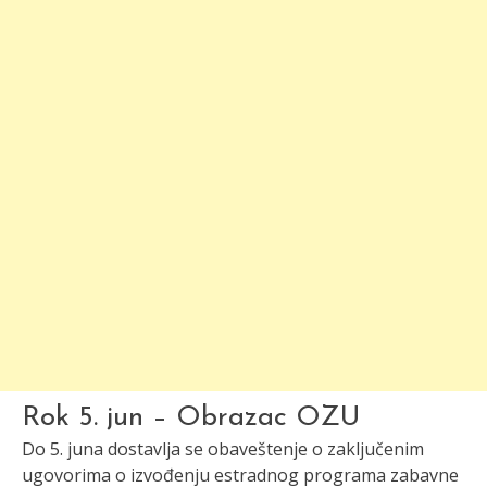
Rok 5. jun – Obrazac OZU
Do 5. juna dostavlja se obaveštenje o zaključenim
ugovorima o izvođenju estradnog programa zabavne