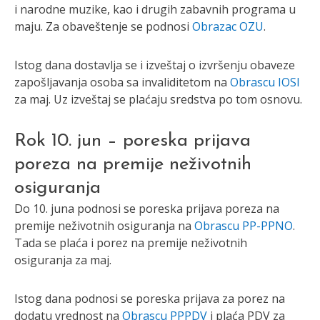
i narodne muzike, kao i drugih zabavnih programa u
maju. Za obaveštenje se podnosi
Obrazac OZU
.
Istog dana dostavlja se i izveštaj o izvršenju obaveze
zapošljavanja osoba sa invaliditetom na
Obrascu IOSI
za maj. Uz izveštaj se plaćaju sredstva po tom osnovu.
Rok 10. jun – poreska prijava
poreza na premije neživotnih
osiguranja
Do 10. juna podnosi se poreska prijava poreza na
premije neživotnih osiguranja na
Obrascu PP-PPNO
.
Tada se plaća i porez na premije neživotnih
osiguranja za maj.
Istog dana podnosi se poreska prijava za porez na
dodatu vrednost na
Obrascu PPPDV
i plaća PDV za