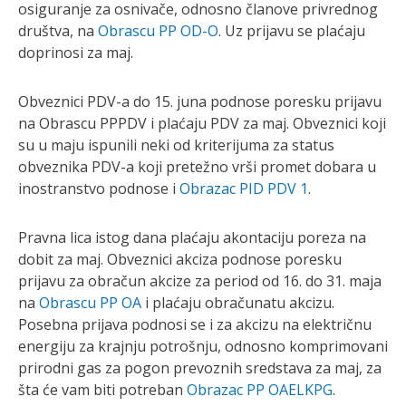
osiguranje za osnivače, odnosno članove privrednog
društva, na
Obrascu PP OD-O
. Uz prijavu se plaćaju
doprinosi za maj.
Obveznici PDV-a do 15. juna podnose poresku prijavu
na Obrascu PPPDV i plaćaju PDV za maj. Obveznici koji
su u maju ispunili neki od kriterijuma za status
obveznika PDV-a koji pretežno vrši promet dobara u
inostranstvo podnose i
Obrazac PID PDV 1
.
Pravna lica istog dana plaćaju akontaciju poreza na
dobit za maj. Obveznici akciza podnose poresku
prijavu za obračun akcize za period od 16. do 31. maja
na
Obrascu PP OA
i plaćaju obračunatu akcizu.
Posebna prijava podnosi se i za akcizu na električnu
energiju za krajnju potrošnju, odnosno komprimovani
prirodni gas za pogon prevoznih sredstava za maj, za
šta će vam biti potreban
Obrazac PP OAELKPG
.