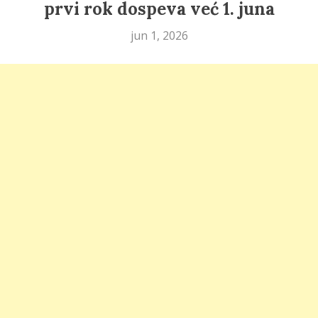
prvi rok dospeva već 1. juna
jun 1, 2026