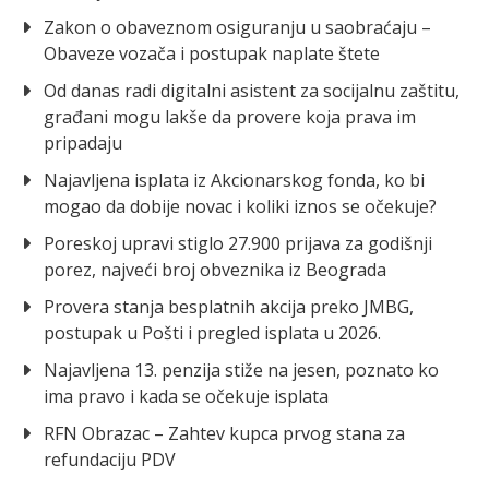
Zakon o obaveznom osiguranju u saobraćaju –
Obaveze vozača i postupak naplate štete
Od danas radi digitalni asistent za socijalnu zaštitu,
građani mogu lakše da provere koja prava im
pripadaju
Najavljena isplata iz Akcionarskog fonda, ko bi
mogao da dobije novac i koliki iznos se očekuje?
Poreskoj upravi stiglo 27.900 prijava za godišnji
porez, najveći broj obveznika iz Beograda
Provera stanja besplatnih akcija preko JMBG,
postupak u Pošti i pregled isplata u 2026.
Najavljena 13. penzija stiže na jesen, poznato ko
ima pravo i kada se očekuje isplata
RFN Obrazac – Zahtev kupca prvog stana za
refundaciju PDV