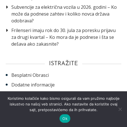
Subvencije za električna vozila u 2026. godini – Ko
može da podnese zahtev i koliko novca država
odobrava?
Frilenseri imaju rok do 30. jula za poresku prijavu
za drugi kvartal – Ko mora da je podnese i šta se
dešava ako zakasnite?
ISTRAŽITE
Besplatni Obrasci
Dodatne informacije
Vesti
Koristimo kolačiće kako bismo osigurali da vam pružimo najbolje
iskustvo na našoj veb stranici. Ako nastavite da koristite ovaj
sajt, pretpostavićemo da ih prihvatate.
Ok