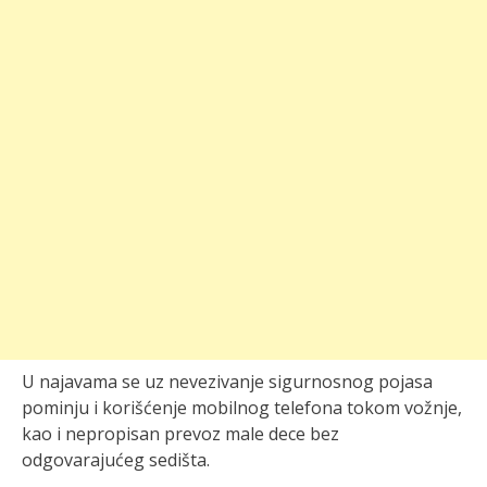
U najavama se uz nevezivanje sigurnosnog pojasa
pominju i korišćenje mobilnog telefona tokom vožnje,
kao i nepropisan prevoz male dece bez
odgovarajućeg sedišta.