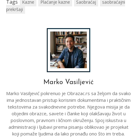
Tags
Kazne
Plaćanje kazne
Saobraćaj
saobraćajni
prekršaji
Marko Vasiljević
Marko Vasiljević pokrenuo je Obrazac.rs sa željom da svako
ima jednostavan pristup korisnim dokumentima i praktičnim
tekstovima za svakodnevne potrebe. Njegova misija je da
objedini obrazce, savete i članke koji olakšavaju život u
poslovnom, pravnom i ličnom okruženju. Spoj iskustva u
administraciji i ljubavi prema pisanju oblikovao je projekat
koji pomaže ljudima da lako pronađu ono što im treba.