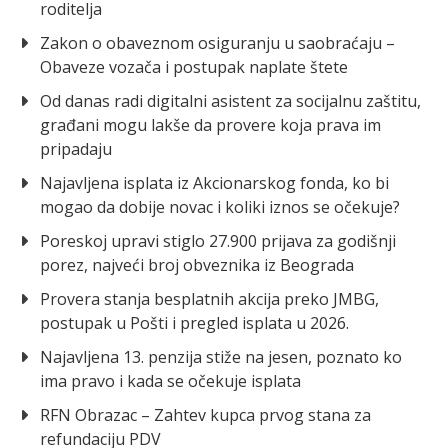
roditelja
Zakon o obaveznom osiguranju u saobraćaju –
Obaveze vozača i postupak naplate štete
Od danas radi digitalni asistent za socijalnu zaštitu,
građani mogu lakše da provere koja prava im
pripadaju
Najavljena isplata iz Akcionarskog fonda, ko bi
mogao da dobije novac i koliki iznos se očekuje?
Poreskoj upravi stiglo 27.900 prijava za godišnji
porez, najveći broj obveznika iz Beograda
Provera stanja besplatnih akcija preko JMBG,
postupak u Pošti i pregled isplata u 2026.
Najavljena 13. penzija stiže na jesen, poznato ko
ima pravo i kada se očekuje isplata
RFN Obrazac – Zahtev kupca prvog stana za
refundaciju PDV