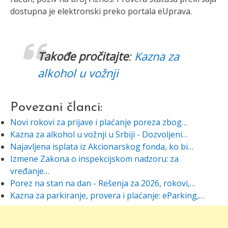
dostupna je elektronski preko portala eUprava.
Takođe pročitajte
:
Kazna za
alkohol u vožnji
Povezani članci:
Novi rokovi za prijave i plaćanje poreza zbog…
Kazna za alkohol u vožnji u Srbiji - Dozvoljeni…
Najavljena isplata iz Akcionarskog fonda, ko bi…
Izmene Zakona o inspekcijskom nadzoru: za
vređanje…
Porez na stan na dan - Rešenja za 2026, rokovi,…
Kazna za parkiranje, provera i plaćanje: eParking,…