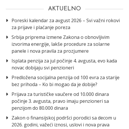
AKTUELNO
Poreski kalendar za avgust 2026 – Svi važni rokovi
za prijave i plaćanje poreza
Srbija priprema izmene Zakona o obnovljivim
izvorima energije, lakše procedure za solarne
panele i nova pravila za prozjumere
Isplata penzija za jul počinje 4. avgusta, evo kada
novac dobijaju svi penzioneri
Predložena socijalna penzija od 100 evra za starije
bez prihoda – Ko bi mogao da je dobije?
Prijava za turističke vaučere od 10.000 dinara
počinje 3. avgusta, pravo imaju penzioneri sa
penzijom do 80.000 dinara
Zakon o finansijskoj podršci porodici sa decom u
2026. godini, važeći iznosi, uslovi i nova prava