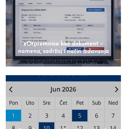
eOtpremnica kao dokument –
namena, sadržaj i način izdavanja