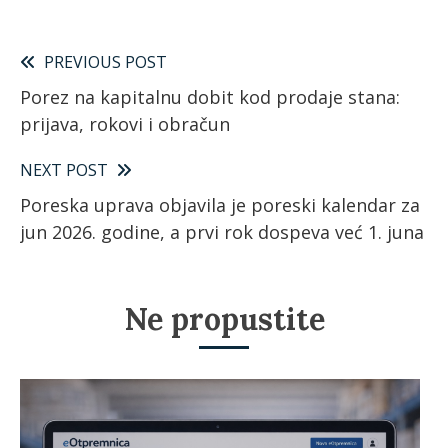
Pročitajte
PREVIOUS POST
Porez na kapitalnu dobit kod prodaje stana:
više
prijava, rokovi i obračun
članaka
NEXT POST
Poreska uprava objavila je poreski kalendar za
jun 2026. godine, a prvi rok dospeva već 1. juna
Ne propustite