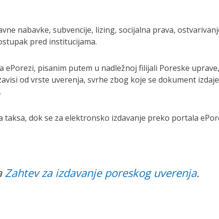
avne nabavke, subvencije, lizing, socijalna prava, ostvarivanj
ostupak pred institucijama.
ePorezi, pisanim putem u nadležnoj filijali Poreske uprave
visi od vrste uverenja, svrhe zbog koje se dokument izdaje
.
a taksa, dok se za elektronsko izdavanje preko portala ePor
a
Zahtev za izdavanje poreskog uverenja
.