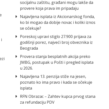
socijalnu zaštitu, građani mogu lakše da
provere koja prava im pripadaju
e
Najavljena isplata iz Akcionarskog fonda,
ko bi mogao da dobije novac i koliki iznos
se očekuje?
,
Poreskoj upravi stiglo 27.900 prijava za
 i
godišnji porez, najveći broj obveznika iz
Beograda
Provera stanja besplatnih akcija preko
ezi
JMBG, postupak u Pošti i pregled isplata
u 2026.
Najavljena 13. penzija stiže na jesen,
poznato ko ima pravo i kada se očekuje
isplata
RFN Obrazac – Zahtev kupca prvog stana
za refundaciju PDV