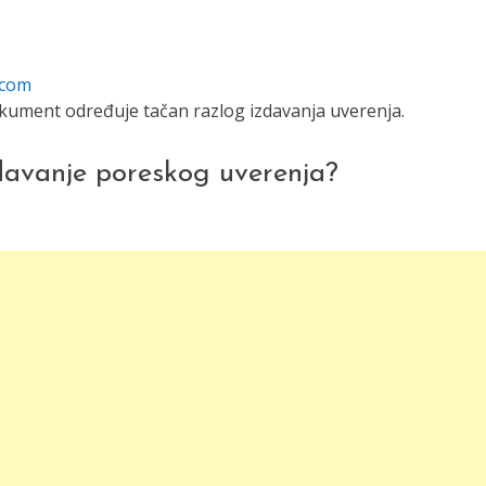
ecom
i dokument određuje tačan razlog izdavanja uverenja.
davanje poreskog uverenja?