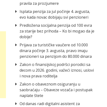
pravila za prozjumere
Isplata penzija za jul počinje 4. avgusta,
evo kada novac dobijaju svi penzioneri
Predložena socijalna penzija od 100 evra
za starije bez prihoda – Ko bi mogao da je
dobije?
Prijava za turističke vaučere od 10.000
dinara počinje 3. avgusta, pravo imaju
penzioneri sa penzijom do 80.000 dinara
Zakon o finansijskoj podršci porodici sa
decom u 2026. godini, važeći iznosi, uslovi
i nova prava roditelja
Zakon o obaveznom osiguranju u
saobraćaju – Obaveze vozača i postupak
naplate štete
Od danas radi digitalni asistent za