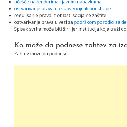
učešće na tenderima i javnim nabavkama
ostvarivanje prava na subvencije ili podsticaje
regulisanje prava iz oblasti socijalne zaštite
ostvarivanje prava u vezi sa
podrškom porodici sa d
Spisak svrha može biti širi, jer institucija koja traž
Ko može da podnese zahtev za iz
Zahtev može da podnese: