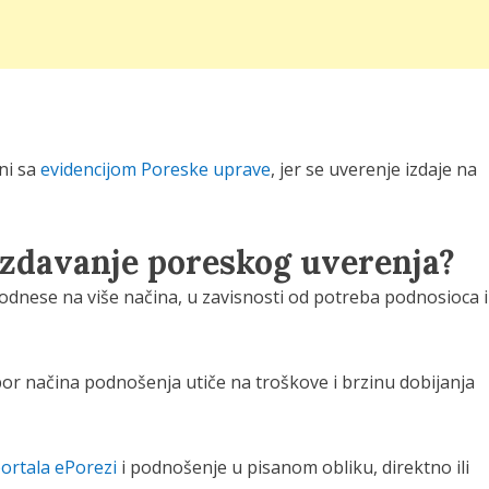
ni sa
evidencijom Poreske uprave
, jer se uverenje izdaje na
izdavanje poreskog uverenja?
dnese na više načina, u zavisnosti od potreba podnosioca i
zbor načina podnošenja utiče na troškove i brzinu dobijanja
ortala ePorezi
i podnošenje u pisanom obliku, direktno ili