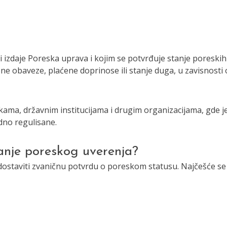
 izdaje Poreska uprava i kojim se potvrđuje stanje poreskih
e obaveze, plaćene doprinose ili stanje duga, u zavisnosti 
ama, državnim institucijama i drugim organizacijama, gde j
dno regulisane.
anje poreskog uverenja?
dostaviti zvaničnu potvrdu o poreskom statusu. Najčešće se