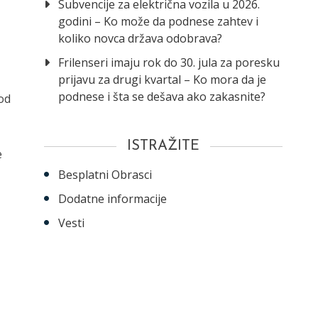
Subvencije za električna vozila u 2026.
godini – Ko može da podnese zahtev i
koliko novca država odobrava?
Frilenseri imaju rok do 30. jula za poresku
prijavu za drugi kvartal – Ko mora da je
podnese i šta se dešava ako zakasnite?
od
ISTRAŽITE
e
Besplatni Obrasci
Dodatne informacije
Vesti