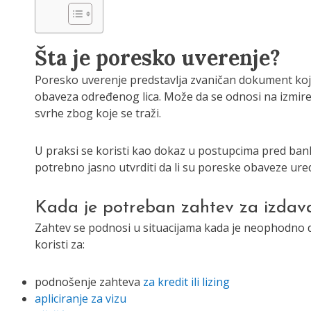
Šta je poresko uverenje?
Poresko uverenje predstavlja zvaničan dokument koji
obaveza određenog lica. Može da se odnosi na izmiren
svrhe zbog koje se traži.
U praksi se koristi kao dokaz u postupcima pred bank
potrebno jasno utvrditi da li su poreske obaveze ure
Kada je potreban zahtev za izdav
Zahtev se podnosi u situacijama kada je neophodno 
koristi za:
podnošenje zahteva
za kredit ili lizing
apliciranje za vizu