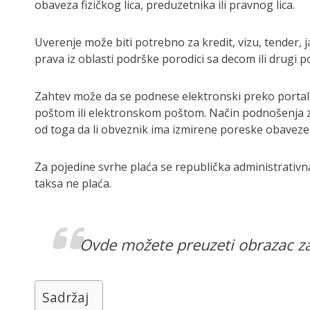
obaveza fizičkog lica, preduzetnika ili pravnog lica.
Uverenje može biti potrebno za kredit, vizu, tender, j
prava iz oblasti podrške porodici sa decom ili drugi p
Zahtev može da se podnese elektronski preko portala 
poštom ili elektronskom poštom. Način podnošenja za
od toga da li obveznik ima izmirene poreske obaveze
Za pojedine svrhe plaća se republička administrativn
taksa ne plaća.
Ovde možete preuzeti obrazac z
Sadržaj