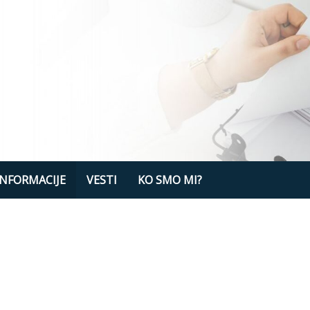
a koji vam trebaju
NFORMACIJE
VESTI
KO SMO MI?