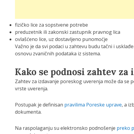
fizičko lice za sopstvene potrebe
preduzetnik ili zakonski zastupnik pravnog lica
ovlašćeno lice, uz dostavljeno punomoćje
Važno je da svi podaci u zahtevu budu tačni i usklađe
osnovu zvaničnih podataka iz sistema.
Kako se podnosi zahtev za 
Zahtev za izdavanje poreskog uverenja može da se po
vrste uverenja.
Postupak je definisan
pravilima Poreske uprave
, a i
dokumenta.
Na raspolaganju su elektronsko podnošenje
preko p